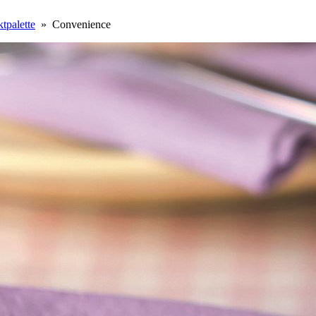
tpalette
» Convenience